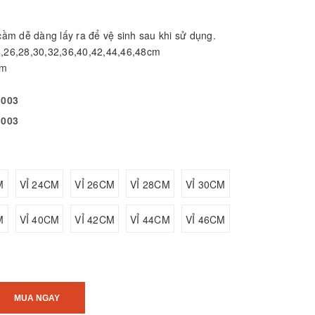
 cầm dễ dàng lấy ra để vệ sinh sau khi sử dụng.
4,26,28,30,32,36,40,42,44,46,48cm
am
 003
 003
M
VỈ 24CM
VỈ 26CM
VỈ 28CM
VỈ 30CM
M
VỈ 40CM
VỈ 42CM
VỈ 44CM
VỈ 46CM
MUA NGAY