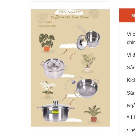
M
Vỉ 
chí
Vỉ 
Sản
Kíc
Sản
Ngâ
* 