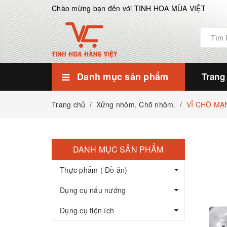
Chào mừng bạn đến với TINH HOA MÙA VIỆT
Danh mục sản phẩm
Trang
Dụng cụ tiện ích
Dụng cụ nấu nướng
Thực phẩm ( Đồ ăn)
Móc, kẹp quần áo
Dụng cụ chăm sóc nhà cửa
Kệ inox các loại
Thìa, Muôi, Vá, Ống đũa
Dụng cụ bếp tiện ích
Dụng cụ tiện ích
Xửng nhôm, Chõ nhôm.
Chảo chống dính, chảo xào
Ấm, Nồi, Lẩu, Quánh, Xửng
Bộ nồi Inox
Dụng cụ nấu nướng
Hạt dinh dưỡng khác
Hạt điều Bình Phước
Hạt Macca Lâm Đồng
Thực phẩm ( Đồ ăn)
Trang chủ
/
Xửng nhôm, Chõ nhôm.
/
VỈ CHÕ MẠ
DANH MỤC SẢN PHẨM
Thực phẩm ( Đồ ăn)
Dụng cụ nấu nướng
Dụng cụ tiện ích