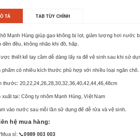
Ô TẢ
TAB TÙY CHỈNH
chõ Mạnh Hùng giúp gạo không bị lọt, giảm lượng hơi nước b
n dền đều, không nhão khi đồ, hấp.
được thiết kế tay cầm dễ dàng lấy ra để vệ sinh sau khi sử dụ
 phẩm có nhiều kích thước phù hợp với nhiều loại ngăn chõ.
h thước: 20,22,24,26,28,30,32,36,40,42,44,46,48cm
 xuất tại: Công ty nhôm Mạnh Hùng, Việt Nam
m vào nước sau mỗi lần sử dụng để dễ rửa và vệ sinh.
Liên hệ mua hàng:
✔
️Mua sỉ:
📞
0989 003 003