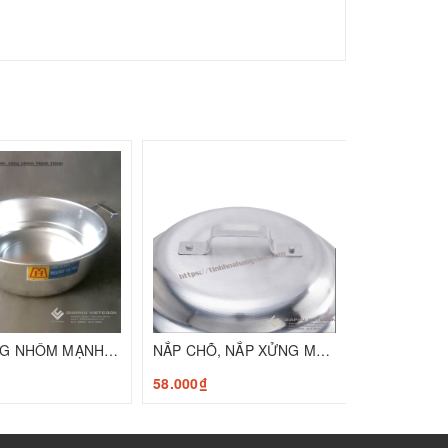
88.000₫
ĐÁY XỬNG NHÔM MẠNH HÙNG
NẮP CHÕ, NẮP XỬNG MẠNH HÙNG
₫
58.000₫