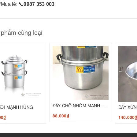
✔
️Mua lẻ:
📞
0987 353 003
 phẩm cùng loại
ĐÁY CHÕ NHÔM MẠNH HÙNG
XÔI MẠNH HÙNG
88.000₫
00₫
140.000