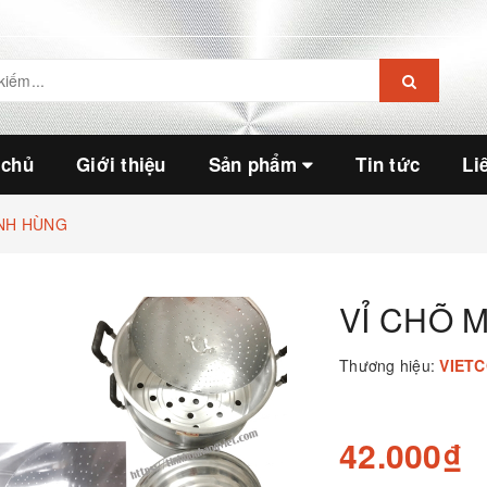
 chủ
Giới thiệu
Sản phẩm
Tin tức
Li
NH HÙNG
VỈ CHÕ 
Thương hiệu:
VIET
42.000₫