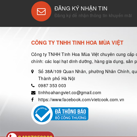
ĐĂNG KÝ NHẬN TIN
Đăng ký để nhận thông tin khuyến mãi
CÔNG TY TNHH TINH HOA MÙA VIỆT
Công ty TNHH Tinh Hoa Mùa Việt chuyên cung cấp 
chính: các loại hạt dinh dưỡng, hàng gia dụng, sản
Số 38A/109 Quan Nhân, phường Nhân Chính, q
Thành phố Hà Nội
0987 353 003
tinhhoahangviet.co@gmail.com
https://www.facebook.com/vietcook.com.vn