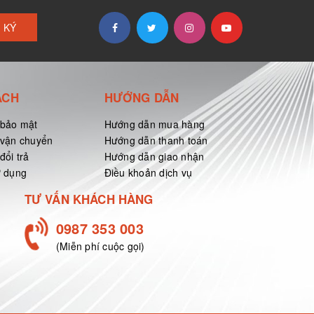
 KÝ
ÁCH
HƯỚNG DẪN
 bảo mật
Hướng dẫn mua hàng
 vận chuyển
Hướng dẫn thanh toán
đổi trả
Hướng dẫn giao nhận
ử dụng
Điều khoản dịch vụ
TƯ VẤN KHÁCH HÀNG
0987 353 003
(Miễn phí cuộc gọi)