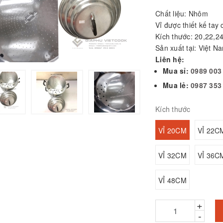
Chất liệu: Nhôm
Vỉ được thiết kế tay
ỒI LẨU INOX 3 ĐÁY
Kích thước: 20,22,2
ẮP KÍNH
Sản xuất tại: Việt N
VIETCOOK
Liên hệ:
80.000₫
Mua sỉ:
0989 003
Mua lẻ:
0987 353
á súp inox 304
HAPHAFAC cán
hựa
Kích thước
0.000₫
VỈ 20CM
VỈ 22C
ỒI INOX 3 ĐÁY NẮP
ÍNH (Size to)
IETCOOK - Dùng
VỈ 32CM
VỈ 36C
uộc gà
20.000₫
VỈ 48CM
523.000₫
+
-