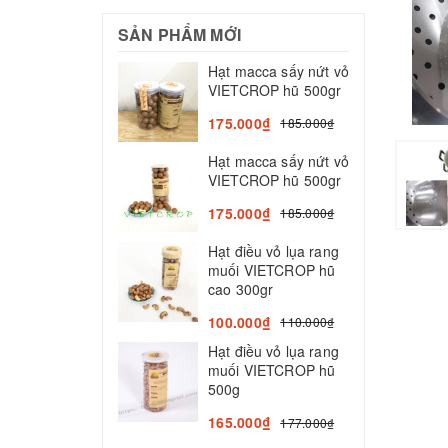
SẢN PHẨM MỚI
Hạt macca sấy nứt vỏ
N
VIETCROP hũ 500gr
N
175.000₫
185.000₫
2
Hạt macca sấy nứt vỏ
V
VIETCROP hũ 500gr
T
n
175.000₫
185.000₫
5
Hạt điều vỏ lụa rang
muối VIETCROP hũ
N
cao 300gr
K
V
100.000₫
110.000₫
l
Hạt điều vỏ lụa rang
5
muối VIETCROP hũ
500g
165.000₫
177.000₫