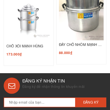
ĐÁY CHÕ NHÔM MẠNH HÙNG
CHÕ XÔI MẠNH HÙNG
88.000₫
173.000₫
ĐĂNG KÝ NHẬN TIN
Đăng ký để nhận thông tin khuyến mãi
ĐĂNG KÝ