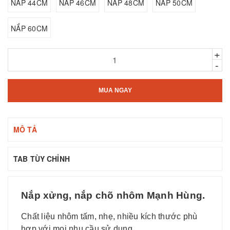
NẮP 44CM
NẮP 46CM
NẮP 48CM
NẮP 50CM
NẮP 60CM
+
-
MUA NGAY
MÔ TẢ
TAB TÙY CHỈNH
Nắp xửng, nắp chõ nhôm Mạnh Hùng.
Chất liệu nhôm tấm, nhẹ, nhiều kích thước phù
hợp với mọi nhu cầu sử dụng