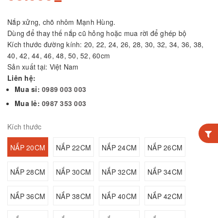
Nắp xửng, chõ nhôm Mạnh Hùng.
Dùng để thay thế nắp cũ hỏng hoặc mua rời để ghép bộ
Kích thước đường kính: 20, 22, 24, 26, 28, 30, 32, 34, 36, 38,
40, 42, 44, 46, 48, 50, 52, 60cm
Sản xuất tại: Việt Nam
Liên hệ:
Mua sỉ:
0989 003 003
Mua lẻ:
0987 353 003
Kích thước
NẮP 20CM
NẮP 22CM
NẮP 24CM
NẮP 26CM
NẮP 28CM
NẮP 30CM
NẮP 32CM
NẮP 34CM
NẮP 36CM
NẮP 38CM
NẮP 40CM
NẮP 42CM