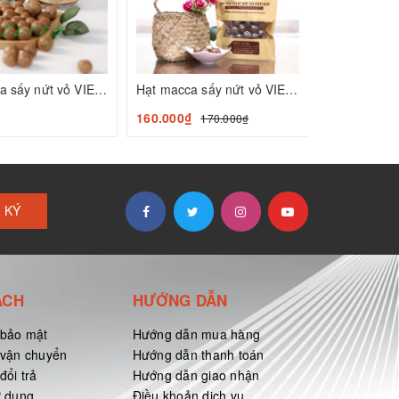
Hạt macca sấy nứt vỏ VIETCROP 350gr
Hạt macca sấy nứt vỏ VIETCROP 450gr
₫
160.000₫
170.000₫
 KÝ
ÁCH
HƯỚNG DẪN
 bảo mật
Hướng dẫn mua hàng
 vận chuyển
Hướng dẫn thanh toán
đổi trả
Hướng dẫn giao nhận
ử dụng
Điều khoản dịch vụ