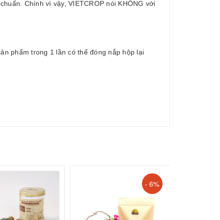
iêu chuẩn. Chính vì vậy, VIETCROP nói KHÔNG với
n phẩm trong 1 lần có thể đóng nắp hộp lại
- 6%
170.000₫
1