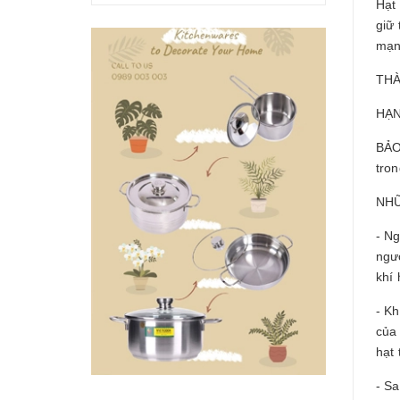
Hạt
giữ 
mạn
THÀ
HẠN
BẢO
tron
NHỮ
- N
ngư
khí
- K
của 
hạt
- S