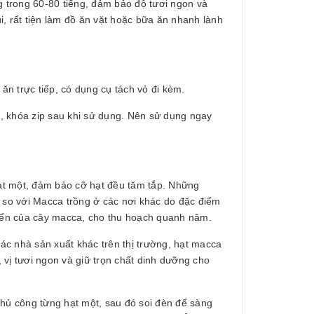
 trong 60-80 tiếng, đảm bảo độ tươi ngon và
, rất tiện làm đồ ăn vặt hoặc bữa ăn nhanh lành
 trực tiếp, có dụng cụ tách vỏ đi kèm.
, khóa zip sau khi sử dụng. Nên sử dụng ngay
ạt một, đảm bảo cỡ hạt đều tăm tắp. Những
so với Macca trồng ở các nơi khác do đặc điểm
riển của cây macca, cho thu hoạch quanh năm.
c nhà sản xuất khác trên thị trường, hạt macca
 vị tươi ngon và giữ trọn chất dinh dưỡng cho
ủ công từng hạt một, sau đó soi đèn để sàng