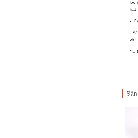
lọc 
hạt 
- Có
- S
vẫn
* L
Sản