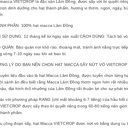
 macca VIETCROP là đặc sản Lâm Đồng, được sấy với bí quyết riêng
trọn dinh dưỡng cho hạt thành phẩm, hương vị thơm, ngon, ngậy, bùi
h.
NH PHẦN: 100% hạt macca Lâm Đồng
 SỬ DỤNG: 12 tháng kể từ ngày sản xuất CÁCH DÙNG: Tách bỏ vỏ ăn
 QUẢN: Bảo quản nơi khô ráo, thoáng mát, tránh ánh nắng trực tiếp
g vòng 7-10 ngày sau khi xé bao bì.
NG LÝ DO BẠN NÊN CHỌN HẠT MACCA SẤY NỨT VỎ VIETCROP
guyên liệu đầu vào là hạt Macca Lâm Đồng, được tuyển chọn từng h
ời sành ăn đều biết rằng Macca Lâm Đồng thơm ngon hơn rất nhiều 
 hậu, địa hình thổ nhưỡng của Lâm Đồng rất thuận lợi cho sự phát t
hác với phương pháp RANG (chỉ mất khoảng 6-7 tiếng) của hầu hết cá
VIETCROP được sấy theo bí quyết riêng trong 60-80 tiếng nên giòn,
 thành phẩm.
au công đoạn sấy, hạt Macca VIETCROP được nứt vỏ bằng dụng cụ th