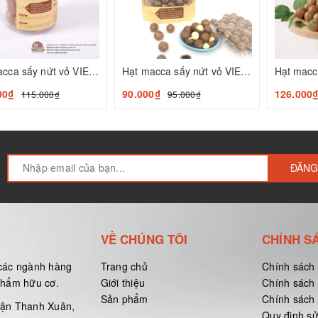
Hạt macca sấy nứt vỏ VIETCROP 245gr
Hạt macca sấy nứt vỏ VIETCROP 250g
00₫
90.000₫
126.000
115.000₫
95.000₫
ĐĂNG
VỀ CHÚNG TÔI
CHÍNH S
các ngành hàng
Trang chủ
Chính sách
 phẩm hữu cơ.
Giới thiệu
Chính sách
Sản phẩm
Chính sách 
uận Thanh Xuân,
Quy định s