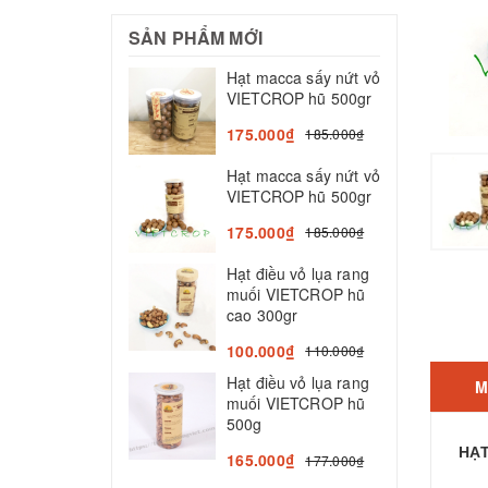
SẢN PHẨM MỚI
Hạt macca sấy nứt vỏ
N
VIETCROP hũ 500gr
N
175.000₫
185.000₫
2
Hạt macca sấy nứt vỏ
V
VIETCROP hũ 500gr
T
n
175.000₫
185.000₫
5
Hạt điều vỏ lụa rang
muối VIETCROP hũ
N
cao 300gr
K
V
100.000₫
110.000₫
l
Hạt điều vỏ lụa rang
M
5
muối VIETCROP hũ
500g
HẠT
165.000₫
177.000₫