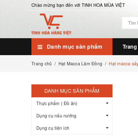
Chào mừng bạn đến với TINH HOA MÙA VIỆT
Danh mục sản phẩm
Trang
Dụng cụ tiện ích
Dụng cụ nấu nướng
Thực phẩm ( Đồ ăn)
Móc, kẹp quần áo
Dụng cụ chăm sóc nhà cửa
Kệ inox các loại
Thìa, Muôi, Vá, Ống đũa
Dụng cụ bếp tiện ích
Dụng cụ tiện ích
Xửng nhôm, Chõ nhôm.
Chảo chống dính, chảo xào
Ấm, Nồi, Lẩu, Quánh, Xửng
Bộ nồi Inox
Dụng cụ nấu nướng
Hạt dinh dưỡng khác
Hạt điều Bình Phước
Hạt Macca Lâm Đồng
Thực phẩm ( Đồ ăn)
Trang chủ
/
Hạt Macca Lâm Đồng
/
Hạt macca sấ
DANH MỤC SẢN PHẨM
Thực phẩm ( Đồ ăn)
Dụng cụ nấu nướng
Dụng cụ tiện ích