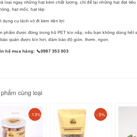
và loại ngay những hạt kém chất lượng, chỉ để lại những hạt đạt t
hỏng, hạt mốc, hạt lép.
 dụng cụ tách vỏ đi kèm tiện lợi
ản phẩm được đóng trong hũ PET kín nắp, nếu bạn không dùng hết sả
 bảo quản được kín hơi, đảm bảo độ giòn, thơm, ngon.
iên hệ mua hàng:
📞
0987 353 003
 phẩm cùng loại
- 13%
- 5%