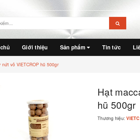
 chủ
Giới thiệu
Sản phẩm
Tin tức
Li
y nứt vỏ VIETCROP hũ 500gr
Hạt macc
hũ 500gr
Thương hiệu:
VIET