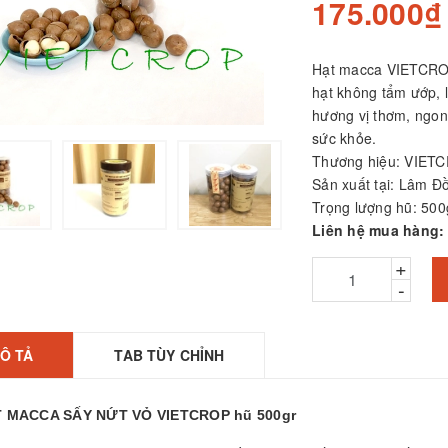
175.000₫
Hạt macca VIETCROP 
ỒI LẨU INOX 3 ĐÁY
ẮP KÍNH
hạt không tẩm ướp, 
VIETCOOK
hương vị thơm, ngon
sức khỏe.
80.000₫
Thương hiệu: VIET
á súp inox 304
Sản xuất tại: Lâm Đ
HAPHAFAC cán
Trọng lượng hũ: 500
hựa
Liên hệ mua hàng
0.000₫
+
ỒI INOX 3 ĐÁY NẮP
-
ÍNH (Size to)
IETCOOK - Dùng
uộc gà
Ô TẢ
TAB TÙY CHỈNH
20.000₫
523.000₫
 MACCA SẤY NỨT VỎ VIETCROP hũ 500gr