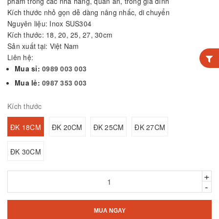
phẩm trong các nhà hàng, quán ăn, trong gia đình
Kích thước nhỏ gọn dễ dàng nâng nhấc, di chuyển
Nguyên liệu: Inox SUS304
Kích thước: 18, 20, 25, 27, 30cm
Sản xuất tại: Việt Nam
Liên hệ:
Mua sỉ:
0989 003 003
Mua lẻ:
0987 353 003
Kích thước
ĐK 18CM
ĐK 20CM
ĐK 25CM
ĐK 27CM
ĐK 30CM
+
-
MUA NGAY