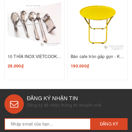
10 THÌA INOX VIETCOOK (Thìa canh vuông, thìa canh bầu, thìa súp, thìa chanh, thìa gia vị)
Bàn cafe tròn gấp gọn - KT: 50cm*Ø43cm
29.000₫
190.000₫
ĐĂNG KÝ NHẬN TIN
Đăng ký để nhận thông tin khuyến mãi
ĐĂNG KÝ