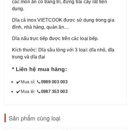
các món ăn có trang trí, đựng trái cây rất tiện
dụng.
Dĩa cá inox VIETCOOK được sử dụng trong gia
đình, nhà hàng, quán ăn…
Dĩa nấu trực tiếp được trên các loại bếp.
Kích thước: Dĩa sâu lòng với 3 loại: dĩa nhỏ, dĩa
trung và dĩa đại
* Liên hệ mua hàng:
✔
️Mua sỉ:
📞
0989 003 003
✔
️Mua lẻ:
📞
0987 353 003
Sản phẩm cùng loại