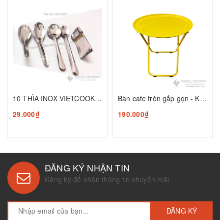
10 THÌA INOX VIETCOOK (Thìa canh vuông, thìa canh bầu, thìa súp, thìa chanh, thìa gia vị)
Bàn cafe tròn gấp gọn - KT: 50cm*Ø43cm
29.000₫
190.000₫
ĐĂNG KÝ NHẬN TIN
Đăng ký để nhận thông tin khuyến mãi
ĐĂNG KÝ