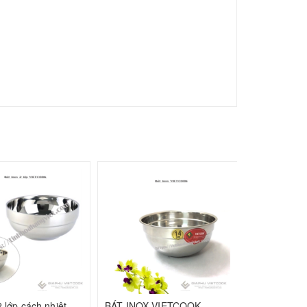
75.000₫
Bát inox 2 lớp cách nhiệt VIETCOOK
BÁT INOX VIETCOOK