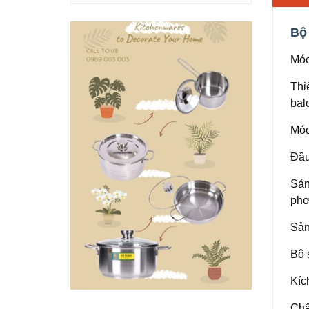
Bộ
Móc
Thi
bal
Móc
Đầu
Sản
phơ
Sản
Bộ 
Kíc
Chấ