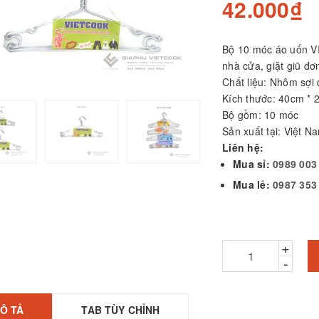
42.000₫
Bộ 10 móc áo uốn VI
ỒI LẨU INOX 3 ĐÁY
ẮP KÍNH
nhà cửa, giặt giũ đơ
VIETCOOK
Chất liệu: Nhôm sợ
Kích thước: 40cm *
80.000₫
Bộ gồm: 10 móc
á súp inox 304
Sản xuất tại: Việt N
HAPHAFAC cán
Liên hệ:
hựa
Mua sỉ:
0989 003
0.000₫
Mua lẻ:
0987 353
ỒI INOX 3 ĐÁY NẮP
ÍNH (Size to)
IETCOOK - Dùng
uộc gà
+
20.000₫
523.000₫
-
Ô TẢ
TAB TÙY CHỈNH