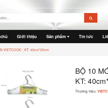
 chủ
Giới thiệu
Sản phẩm
Tin tức
Li
 VIETCOOK - KT: 40cm*20cm
BỘ 10 M
KT: 40cm
Thương hiệu:
VIET