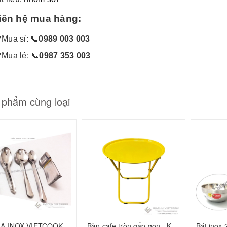
Liên hệ mua hàng:
✔
️Mua sỉ:
📞
0989 003 003
✔
️Mua lẻ:
📞
0987 353 003
 phẩm cùng loại
10 THÌA INOX VIETCOOK (Thìa canh vuông, thìa canh bầu, thìa súp, thìa chanh, thìa gia vị)
Bàn cafe tròn gấp gọn - KT: 50cm*Ø43cm