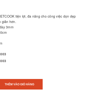
ETCOOK tiện lợi, đa năng cho công việc dọn dẹp
n giản hơn.
i dày 3mm
 20cm
am
 003
 003
THÊM VÀO GIỎ HÀNG