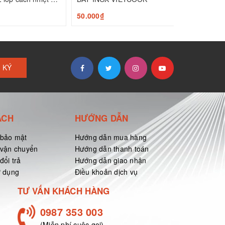
50.000₫
 KÝ
ÁCH
HƯỚNG DẪN
 bảo mật
Hướng dẫn mua hàng
 vận chuyển
Hướng dẫn thanh toán
đổi trả
Hướng dẫn giao nhận
ử dụng
Điều khoản dịch vụ
TƯ VẤN KHÁCH HÀNG
0987 353 003
(Miễn phí cuộc gọi)