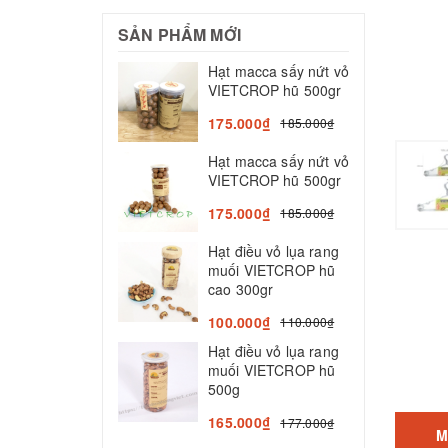
SẢN PHẨM MỚI
Hạt macca sấy nứt vỏ
N
VIETCROP hũ 500gr
N
175.000₫
185.000₫
2
Hạt macca sấy nứt vỏ
V
VIETCROP hũ 500gr
T
n
175.000₫
185.000₫
5
Hạt điều vỏ lụa rang
muối VIETCROP hũ
N
cao 300gr
K
V
100.000₫
110.000₫
l
Hạt điều vỏ lụa rang
5
muối VIETCROP hũ
500g
165.000₫
177.000₫
M