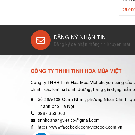
29.00
ĐĂNG KÝ NHẬN TIN
Đăng ký để nhận thông tin khuyến mãi
CÔNG TY TNHH TINH HOA MÙA VIỆT
Công ty TNHH Tinh Hoa Mùa Việt chuyên cung cấp 
chính: các loại hạt dinh dưỡng, hàng gia dụng, sản
Số 38A/109 Quan Nhân, phường Nhân Chính, q
Thành phố Hà Nội
0987 353 003
tinhhoahangviet.co@gmail.com
https://www.facebook.com/vietcook.com.vn