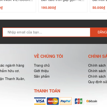
0₫
190.000₫
50.000₫
ĐĂNG
VỀ CHÚNG TÔI
CHÍNH S
các ngành hàng
Trang chủ
Chính sách
 phẩm hữu cơ.
Giới thiệu
Chính sách
Sản phẩm
Chính sách 
uận Thanh Xuân,
Quy định s
THANH TOÁN