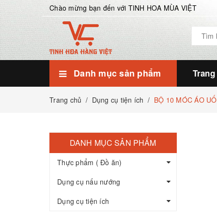
Chào mừng bạn đến với TINH HOA MÙA VIỆT
Danh mục sản phẩm
Trang
Dụng cụ tiện ích
Dụng cụ nấu nướng
Thực phẩm ( Đồ ăn)
Móc, kẹp quần áo
Dụng cụ chăm sóc nhà cửa
Kệ inox các loại
Thìa, Muôi, Vá, Ống đũa
Dụng cụ bếp tiện ích
Dụng cụ tiện ích
Xửng nhôm, Chõ nhôm.
Chảo chống dính, chảo xào
Ấm, Nồi, Lẩu, Quánh, Xửng
Bộ nồi Inox
Dụng cụ nấu nướng
Hạt dinh dưỡng khác
Hạt điều Bình Phước
Hạt Macca Lâm Đồng
Thực phẩm ( Đồ ăn)
Trang chủ
/
Dụng cụ tiện ích
/
BỘ 10 MÓC ÁO UỐN
DANH MỤC SẢN PHẨM
Thực phẩm ( Đồ ăn)
Dụng cụ nấu nướng
Dụng cụ tiện ích