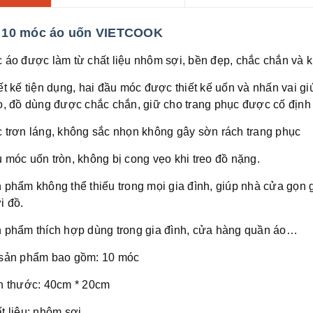
 10 móc áo uốn VIETCOOK
 áo được làm từ chất liệu nhôm sợi, bền đẹp, chắc chắn và 
ết kế tiện dụng, hai đầu móc được thiết kế uốn và nhấn vai giú
o, đồ dùng được chắc chắn, giữ cho trang phục được cố định 
 trơn láng, không sắc nhọn không gây sờn rách trang phục
 móc uốn tròn, không bị cong vẹo khi treo đồ nặng.
 phẩm không thể thiếu trong mọi gia đình, giúp nhà cửa gọn g
i đồ.
 phẩm thích hợp dùng trong gia đình, cửa hàng quần áo…
sản phẩm bao gồm: 10 móc
h thước: 40cm * 20cm
t liệu: nhôm sợi